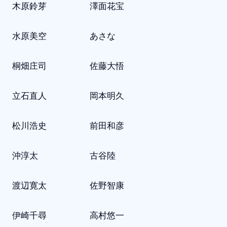
木原鈴芽 澤面花宝
水原美空 あさな
桐畑庄司 佐藤大悟
立石直人 岡本明久
松川浩史 前田和彦
沖淳太 古谷陸
渡辺寛太 佐野智康
伊崎千尋 高村悠一