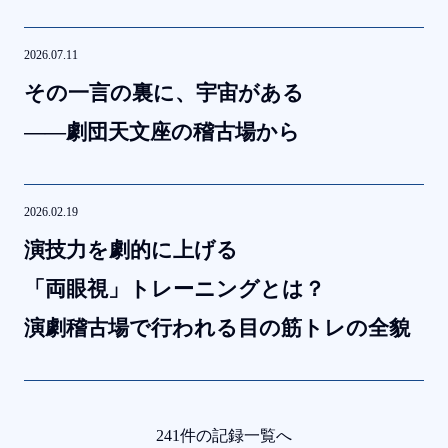
2026.07.11
その
一言の
裏に、
宇宙が
ある
——劇団天文座の
稽古場から
2026.02.19
演技力を
劇的に
上げる
「両眼視」トレーニングとは？
演劇稽古場で
行われる
目の
筋トレの
全貌
241件の記録一覧へ