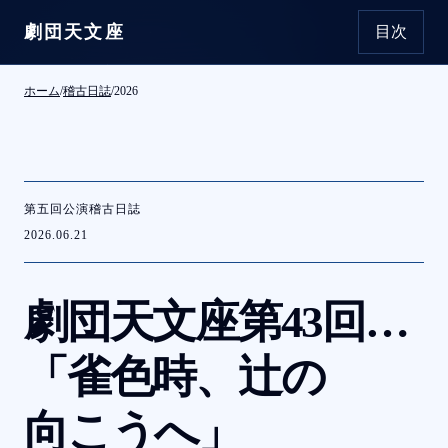
劇団天文座
目次
本文へ移動
ホーム
/
稽古日誌
/
2026
第五回公演稽古日誌
2026.06.21
劇団天文座第
43
回公演
「雀色時、
辻の
向こうへ」