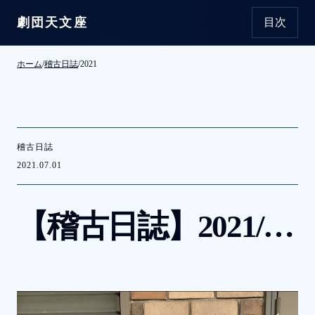
劇団天文座
目次
本文へ移動
ホーム
/
稽古日誌
/
2021
稽古日誌
2021.07.01
【稽古日誌】
2021/6/30