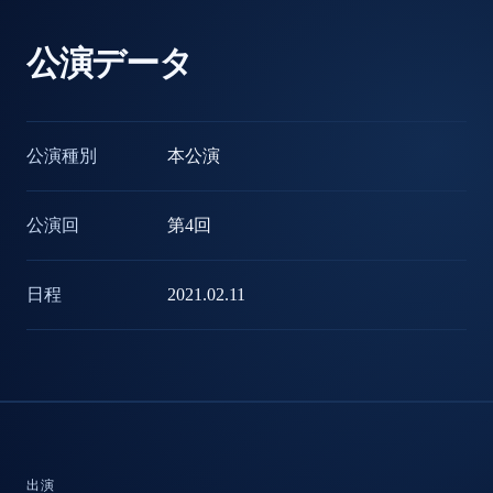
公演データ
公演種別
本公演
公演回
第
4
回
日程
2021.02.11
出演