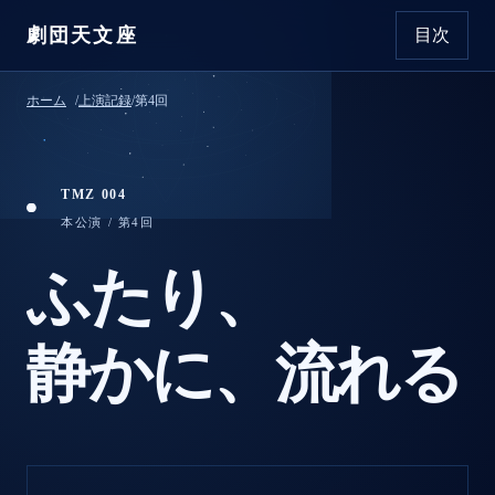
劇団天文座
目次
本文へ移動
ホーム
/
上演記録
/
第4回
TMZ 004
本公演
/
第4回
ふたり、
静かに、
流れる