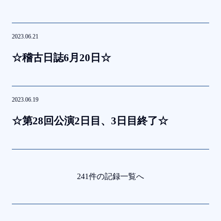
2023.06.21
☆
稽古日誌
6
月
20
日☆
2023.06.19
☆
第
28
回公演
2
日目、
3
日目終了☆
241件の記録一覧へ