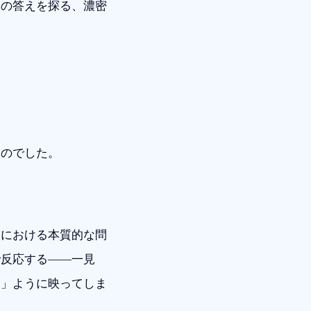
その答えを探る、濃密
ものでした。
技における本質的な問
で反応する——一見
い」ように映ってしま