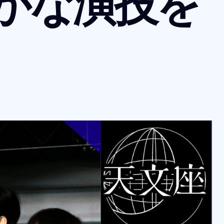
かな
演技を