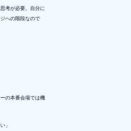
る思考が必要。自分に
ージへの階段なので
ターの本番会場では機
さい」