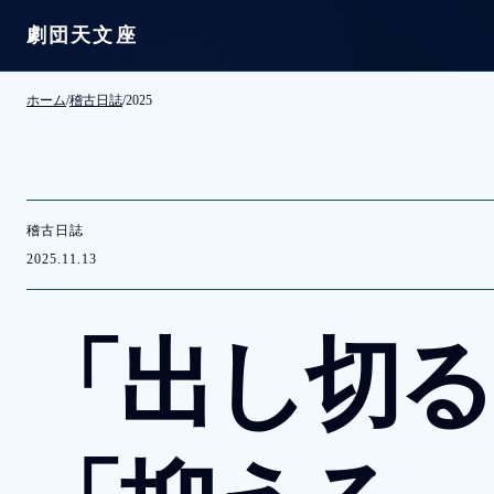
劇団天文座
本文へ移動
ホーム
/
稽古日誌
/
2025
稽古日誌
2025.11.13
「出し切