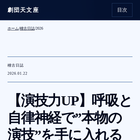
劇団天文座
目次
本文へ移動
ホーム
/
稽古日誌
/
2026
稽古日誌
2026.01.22
【演技力
UP
】呼吸と
自律神経で
”本物の
演技”を
手に
入れる