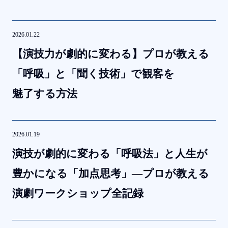
2026.01.22
【演技力が
劇的に
変わる
】プロが
教える
「呼吸」と
「聞く
技術」で
観客を
魅了する
方
法
2026.01.19
演技が
劇的に
変わる
「呼吸法」と
人生が
豊かに
なる
「加点思考」
―プロが
教える
演劇ワークショップ全記
録