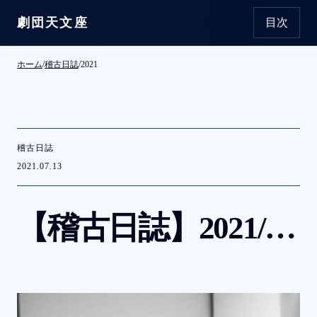
劇団天文座
目次
本文へ移動
ホーム
/
稽古日誌
/
2021
稽古日誌
2021.07.13
【稽古日誌】
2021/7/12