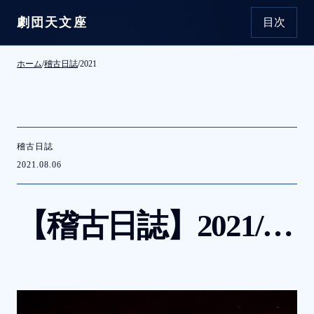
劇団天文座
目次
本文へ移動
ホーム
/
稽古日誌
/
2021
稽古日誌
2021.08.06
【稽古日誌】
2021/8/5