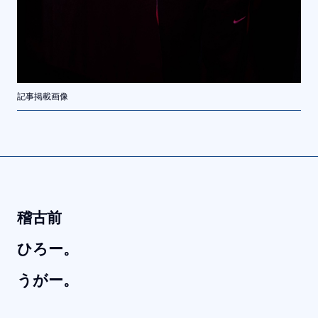
記事掲載画像
稽古前
ひろー。
うがー。