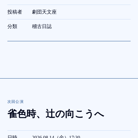
投稿者
劇団天文座
分類
稽古日誌
次回公演
雀色時、
辻の向こうへ
日時
2026.08.14（金）17:30