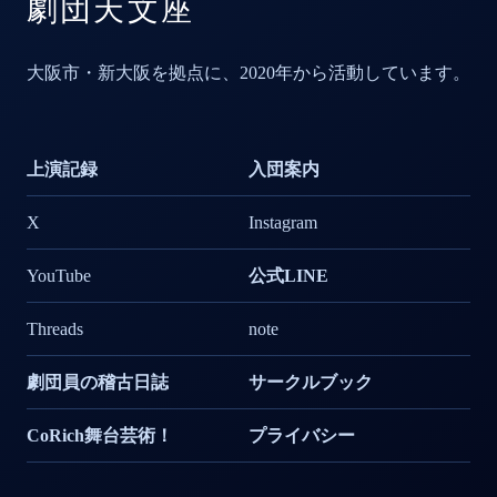
劇団天文座
大阪市・新大阪を拠点に、2020年から活動しています。
上演記録
入団案内
X
Instagram
YouTube
公式
LINE
Threads
note
劇団員の
稽古日誌
サークルブック
CoRich
舞台
芸術！
プライバシー