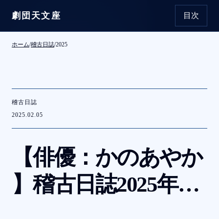
劇団天文座
目次
本文へ移動
ホーム
/
稽古日誌
/
2025
稽古日誌
2025.02.05
【俳優：かの
あやか
】稽古日誌
2025
年
2
月
5