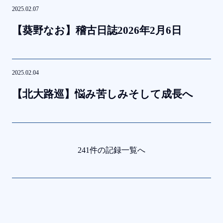
2025.02.07
【葵野な
お】稽古日誌
2026
年
2
月
6
日
2025.02.04
【北大路巡】悩み苦しみそして
成長へ
241件の記録一覧へ