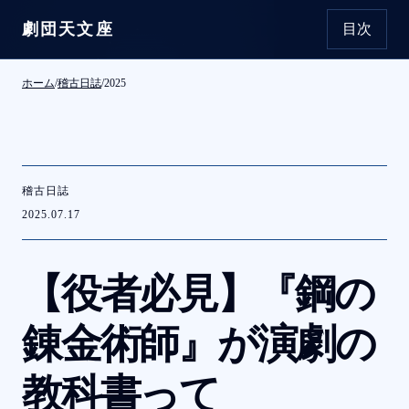
劇団天文座
目次
本文へ移動
ホーム
/
稽古日誌
/
2025
稽古日誌
2025.07.17
【役者必見】『鋼の
錬金術師』が
演劇の
教科書って